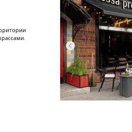
ерритории
ррассами.