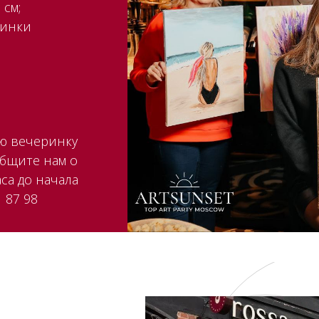
 см;
ринки
ую вечеринку
общите нам о
са до начала
 87 98