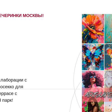
ВЕЧЕРИНКИ МОСКВЫ!
ллаборации с
росекко для
еррасе с
 парк!