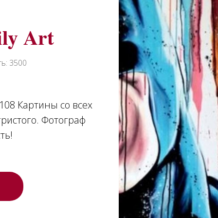
ly Art
ь: 3500
108 Картины со всех
игристого. Фотограф
ть!