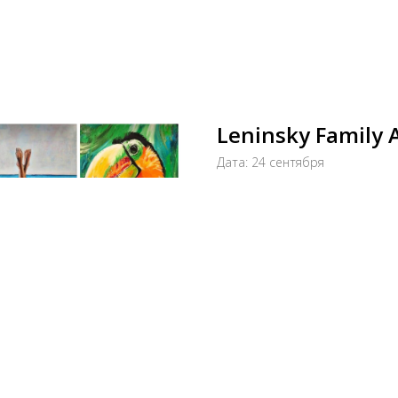
Leninsky Family 
Дата: 24 сентября
3500
р.
Забронировать
Рисуем в гастромаркете Ленин
- бокал игристого. Фотограф 