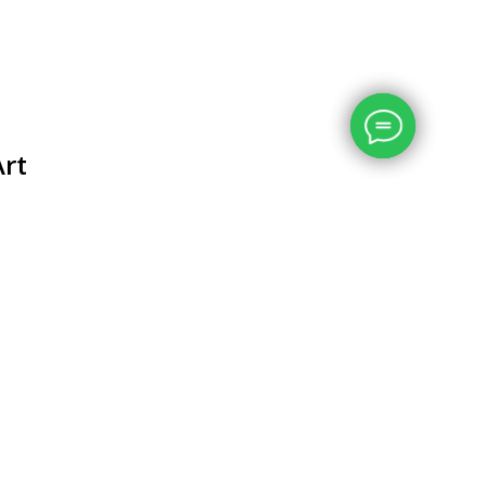
Art
ский 108 Картины со всех тем. Сок детям, взрослым
включен в стоимость!